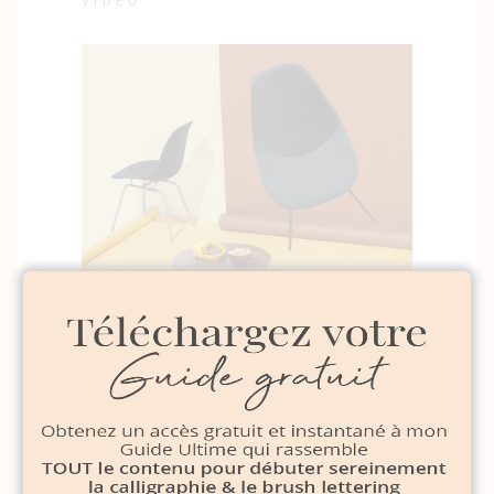
VIDEO
Mani Launsh Campain
MINIMAL