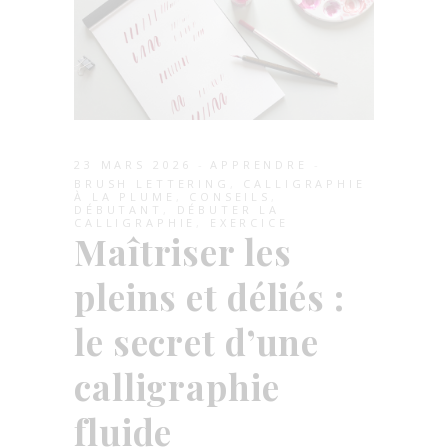
23 MARS 2026
APPRENDRE
BRUSH LETTERING
,
CALLIGRAPHIE
À LA PLUME
,
CONSEILS
,
DÉBUTANT
,
DÉBUTER LA
CALLIGRAPHIE
,
EXERCICE
Maîtriser les
pleins et déliés :
le secret d’une
calligraphie
fluide