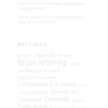
Maîtriser les pleins et déliés : le secret d’une
calligraphie fluide
8 idées créatives pour faire refleurir votre
calligraphie ce printemps
MOTS-CLÉS
Aquarelle
Blending
abécédaire
Brush lettering
brush pen
Bullet journal
cadeau
Bujo
Calligraphie sur objet
Calligraphie à la plume
carnet
Carte de fête
Carte d'anniversaire
Conseils
Comparatif
Couleurs
Débutant
Débuter la calligraphie