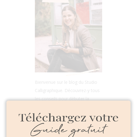
Bienvenue sur le blog du Studio
Calligraphique. Découvrez-y tous
les conseils pour débuter la
calligraphie ou le lettering mais
aussi des tutos et des sources
d'inspiration pour une vie plus
créative !