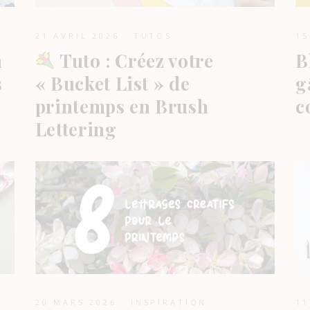
21 AVRIL 2026
TUTOS
15
n
Tuto : Créez votre
B
s
« Bucket List » de
g
printemps en Brush
c
Lettering
20 MARS 2026
INSPIRATION
11