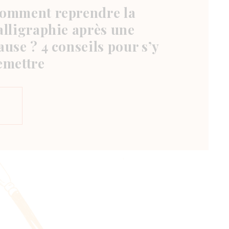
omment reprendre la
alligraphie après une
ause ? 4 conseils pour s’y
emettre