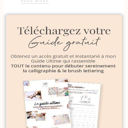
READ MORE
1
4