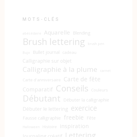
MOTS-CLÉS
Aquarelle
Blending
abécédaire
Brush lettering
brush pen
Bullet journal
cadeau
Bujo
Calligraphie sur objet
Calligraphie à la plume
carnet
Carte de fête
Carte d'anniversaire
Conseils
Comparatif
Couleurs
Débutant
Débuter la calligraphie
exercice
Débuter le lettering
freebie
Fausse calligraphie
Fête
inspiration
Histoire
Halloween
Lettering
Journaling créatif