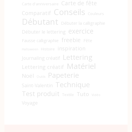
Carte de fête
Carte d'anniversaire
Conseils
Comparatif
Couleurs
Débutant
Débuter la calligraphie
exercice
Débuter le lettering
freebie
Fausse calligraphie
Fête
inspiration
Histoire
Halloween
Lettering
Journaling créatif
Matériel
Lettering créatif
Papeterie
Noël
Outils
Technique
Saint-Valentin
Test produit
Tuto
Textile
Vidéo
Voyage