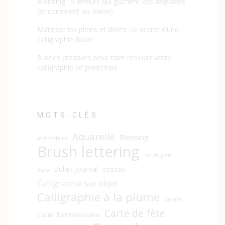
Blending : 5 erreurs qui gâchent vos dégradés
(et comment les éviter)
Maîtriser les pleins et déliés : le secret d’une
calligraphie fluide
8 idées créatives pour faire refleurir votre
calligraphie ce printemps
MOTS-CLÉS
Aquarelle
Blending
abécédaire
Brush lettering
brush pen
Bullet journal
cadeau
Bujo
Calligraphie sur objet
Calligraphie à la plume
carnet
Carte de fête
Carte d'anniversaire