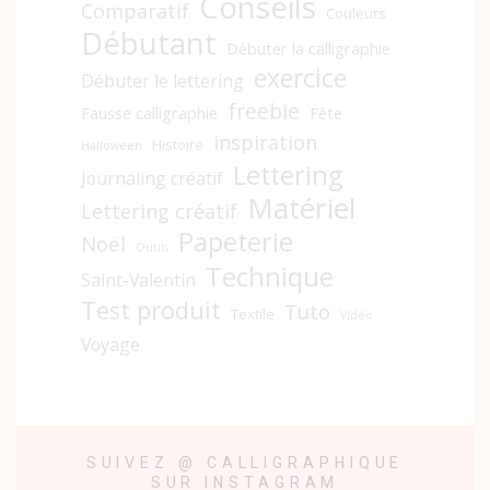
Conseils
Comparatif
Couleurs
Débutant
Débuter la calligraphie
exercice
Débuter le lettering
freebie
Fausse calligraphie
Fête
inspiration
Histoire
Halloween
Lettering
Journaling créatif
Matériel
Lettering créatif
Papeterie
Noël
Outils
Technique
Saint-Valentin
Test produit
Tuto
Textile
Vidéo
Voyage
SUIVEZ @ CALLIGRAPHIQUE
SUR INSTAGRAM