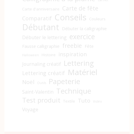
carnet
Carte de fête
Carte d'anniversaire
Conseils
Comparatif
Couleurs
Débutant
Débuter la calligraphie
exercice
Débuter le lettering
freebie
Fausse calligraphie
Fête
inspiration
Histoire
Halloween
Lettering
Journaling créatif
Matériel
Lettering créatif
Papeterie
Noël
Outils
Technique
Saint-Valentin
Test produit
Tuto
Textile
Vidéo
Voyage