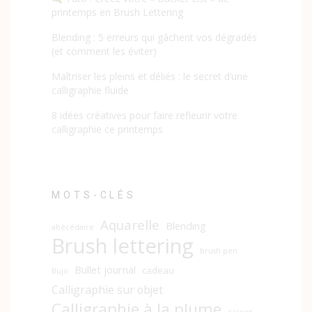
printemps en Brush Lettering
Blending : 5 erreurs qui gâchent vos dégradés
(et comment les éviter)
Maîtriser les pleins et déliés : le secret d’une
calligraphie fluide
8 idées créatives pour faire refleurir votre
calligraphie ce printemps
MOTS-CLÉS
Aquarelle
Blending
abécédaire
Brush lettering
brush pen
Bullet journal
cadeau
Bujo
Calligraphie sur objet
Calligraphie à la plume