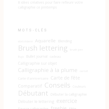
8 idées créatives pour faire refleurir votre
calligraphie ce printemps
MOTS-CLÉS
Aquarelle
Blending
abécédaire
Brush lettering
brush pen
Bullet journal
cadeau
Bujo
Calligraphie sur objet
Calligraphie à la plume
carnet
Carte de fête
Carte d'anniversaire
Conseils
Comparatif
Couleurs
Débutant
Débuter la calligraphie
exercice
Débuter le lettering
freebie
Fausse calligraphie
Fête