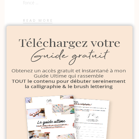
foncé
READ MORE
1
2