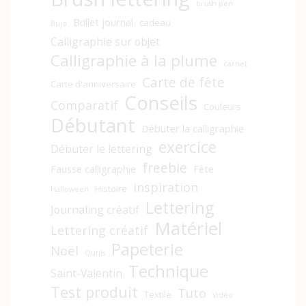
brush pen
Bullet journal
cadeau
Bujo
Calligraphie sur objet
Calligraphie à la plume
carnet
Carte de fête
Carte d'anniversaire
Conseils
Comparatif
Couleurs
Débutant
Débuter la calligraphie
exercice
Débuter le lettering
freebie
Fausse calligraphie
Fête
inspiration
Histoire
Halloween
Lettering
Journaling créatif
Matériel
Lettering créatif
Papeterie
Noël
Outils
Technique
Saint-Valentin
Test produit
Tuto
Textile
Vidéo