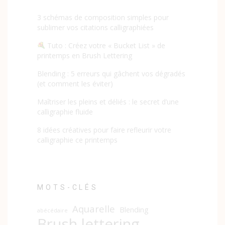
3 schémas de composition simples pour
sublimer vos citations calligraphiées
Tuto : Créez votre « Bucket List » de
printemps en Brush Lettering
Blending : 5 erreurs qui gâchent vos dégradés
(et comment les éviter)
Maîtriser les pleins et déliés : le secret d’une
calligraphie fluide
8 idées créatives pour faire refleurir votre
calligraphie ce printemps
MOTS-CLÉS
Aquarelle
Blending
abécédaire
Brush lettering