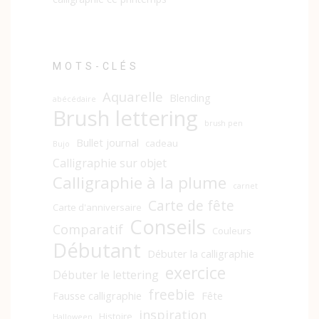
MOTS-CLÉS
Aquarelle
Blending
abécédaire
Brush lettering
brush pen
Bullet journal
cadeau
Bujo
Calligraphie sur objet
Calligraphie à la plume
carnet
Carte de fête
Carte d'anniversaire
Conseils
Comparatif
Couleurs
Débutant
Débuter la calligraphie
exercice
Débuter le lettering
freebie
Fausse calligraphie
Fête
inspiration
Histoire
Halloween