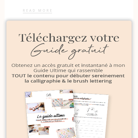
READ MORE
1
4