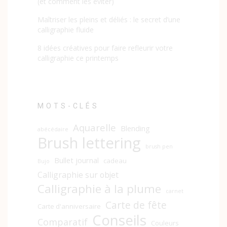
(et comment les éviter)
Maîtriser les pleins et déliés : le secret d’une
calligraphie fluide
8 idées créatives pour faire refleurir votre
calligraphie ce printemps
MOTS-CLÉS
Aquarelle
Blending
abécédaire
Brush lettering
brush pen
Bullet journal
cadeau
Bujo
Calligraphie sur objet
Calligraphie à la plume
carnet
Carte de fête
Carte d'anniversaire
Conseils
Comparatif
Couleurs