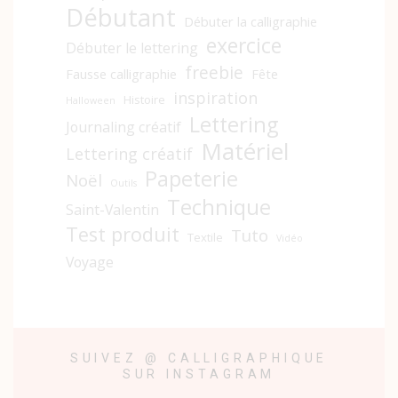
Débutant
Débuter la calligraphie
exercice
Débuter le lettering
freebie
Fausse calligraphie
Fête
inspiration
Histoire
Halloween
Lettering
Journaling créatif
Matériel
Lettering créatif
Papeterie
Noël
Outils
Technique
Saint-Valentin
Test produit
Tuto
Textile
Vidéo
Voyage
SUIVEZ @ CALLIGRAPHIQUE
SUR INSTAGRAM