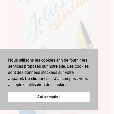
Nous utilisons les cookies afin de fournir les
services proposés sur notre site. Les cookies
sont des données stockées sur votre
appareil. En cliquant sur ”J’ai compris”, vous
acceptez l’utilisation des cookies.
J'ai compris !