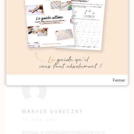
23 mars 2026
By
Noelie
Comments
Fermer
MARYSE GORECZNY
28 JUIN 2017
Bonjour, je connais bien l’embossing car je