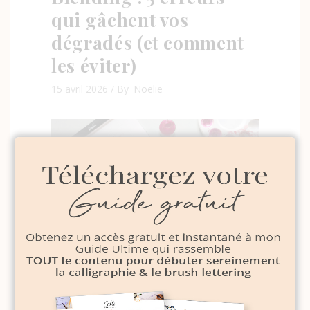
qui gâchent vos
dégradés (et comment
les éviter)
15 avril 2026
By
Noelie
Maîtriser les pleins et
déliés : le secret d’une
calligraphie fluide