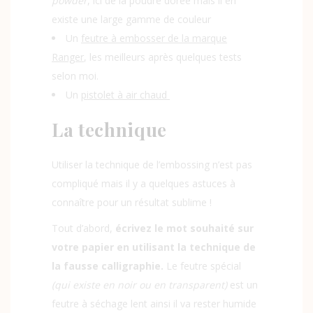
powder
, ici de la poudre dorée mais il en
existe une large gamme de couleur
Un
feutre à embosser de la marque
Ranger
, les meilleurs après quelques tests
selon moi.
Un
pistolet à air chaud
La technique
Utiliser la technique de l’embossing n’est pas
compliqué mais il y a quelques astuces à
connaître pour un résultat sublime !
Tout d’abord,
écrivez le mot souhaité sur
votre papier en utilisant la technique de
la fausse calligraphie
.
Le feutre spécial
(qui existe en noir ou en transparent)
est un
feutre à séchage lent ainsi il va rester humide