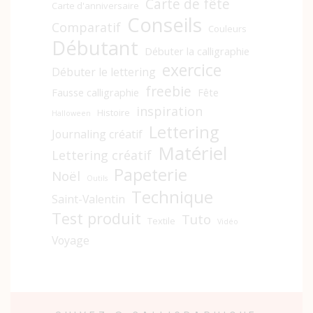
Carte de fête
Carte d'anniversaire
Conseils
Comparatif
Couleurs
Débutant
Débuter la calligraphie
exercice
Débuter le lettering
freebie
Fausse calligraphie
Fête
inspiration
Histoire
Halloween
Lettering
Journaling créatif
Matériel
Lettering créatif
Papeterie
Noël
Outils
Technique
Saint-Valentin
Test produit
Tuto
Textile
Vidéo
Voyage