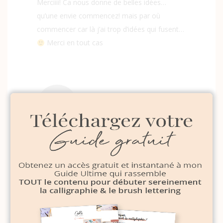
Merciiii! Ca nous donne de belles idées…
qu’une envie commencez! mais par où
commencer car là j’ai trop d’idées qui fusent…
Merci en tout cas
CALLIGRAPHIQUE
2 MARS 2020
Avec plaisir ! C’est vrai que ça donne envie de
tout personnaliser !!!