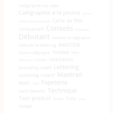
Calligraphie sur objet
Calligraphie à la plume
carnet
Carte de fête
Carte d'anniversaire
Conseils
Comparatif
Couleurs
Débutant
Débuter la calligraphie
exercice
Débuter le lettering
freebie
Fausse calligraphie
Fête
inspiration
Histoire
Halloween
Lettering
Journaling créatif
Matériel
Lettering créatif
Papeterie
Noël
Outils
Technique
Saint-Valentin
Test produit
Tuto
Textile
Vidéo
Voyage