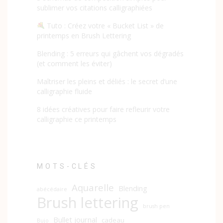
sublimer vos citations calligraphiées
Tuto : Créez votre « Bucket List » de
printemps en Brush Lettering
Blending : 5 erreurs qui gâchent vos dégradés
(et comment les éviter)
Maîtriser les pleins et déliés : le secret d’une
calligraphie fluide
8 idées créatives pour faire refleurir votre
calligraphie ce printemps
MOTS-CLÉS
Aquarelle
Blending
abécédaire
Brush lettering
brush pen
Bullet journal
cadeau
Bujo