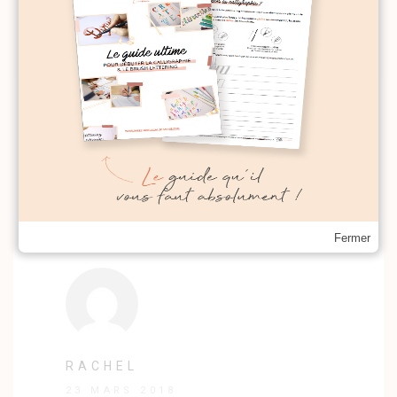
CALLIGRAPHIQUE
22 MARS 2018
Bonjour, je vais me renseigner et je vous
tiens au courant !
Fermer
RACHEL
23 MARS 2018