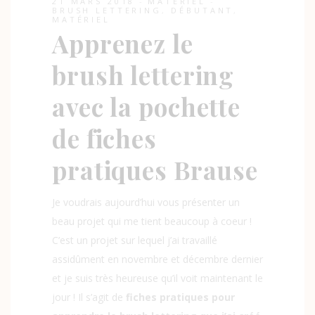
21 MARS 2018
MATÉRIEL
BRUSH LETTERING
,
DÉBUTANT
,
MATÉRIEL
Apprenez le
brush lettering
avec la pochette
de fiches
pratiques Brause
Je voudrais aujourd’hui vous présenter un
beau projet qui me tient beaucoup à coeur !
C’est un projet sur lequel j’ai travaillé
assidûment en novembre et décembre dernier
et je suis très heureuse qu’il voit maintenant le
jour ! Il s’agit de
fiches pratiques pour