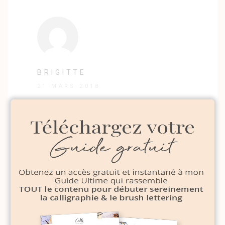
BRIGITTE
21 MARS 2018
Bonjour,
Pouvez-vous me dire où trouver ces fiches en
Belgique ?
Je ne les ai pas trouvées sur le site Brause et
les frais de livraison de Cultura vers la
Belgique sont de minimum 15 euros.
Merci d’avance pour votre réponse.