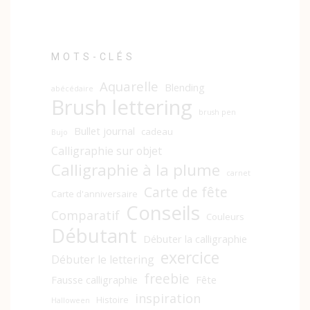
MOTS-CLÉS
Aquarelle
Blending
abécédaire
Brush lettering
brush pen
Bullet journal
cadeau
Bujo
Calligraphie sur objet
Calligraphie à la plume
carnet
Carte de fête
Carte d'anniversaire
Conseils
Comparatif
Couleurs
Débutant
Débuter la calligraphie
exercice
Débuter le lettering
freebie
Fausse calligraphie
Fête
inspiration
Histoire
Halloween