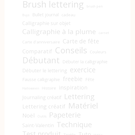
Brush lettering
brush pen
Bullet journal
cadeau
Bujo
Calligraphie sur objet
Calligraphie à la plume
carnet
Carte de fête
Carte d'anniversaire
Conseils
Comparatif
Couleurs
Débutant
Débuter la calligraphie
exercice
Débuter le lettering
freebie
Fausse calligraphie
Fête
inspiration
Histoire
Halloween
Lettering
Journaling créatif
Matériel
Lettering créatif
Papeterie
Noël
Outils
Technique
Saint-Valentin
Test produit
Tuto
Textile