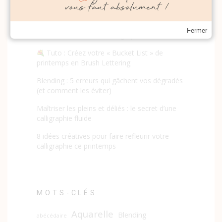
DERNIERS ARTICLES
3 schémas de composition simples pour
Fermer
sublimer vos citations calligraphiées
Tuto : Créez votre « Bucket List » de
printemps en Brush Lettering
Blending : 5 erreurs qui gâchent vos dégradés
(et comment les éviter)
Maîtriser les pleins et déliés : le secret d’une
calligraphie fluide
8 idées créatives pour faire refleurir votre
calligraphie ce printemps
MOTS-CLÉS
Aquarelle
Blending
abécédaire