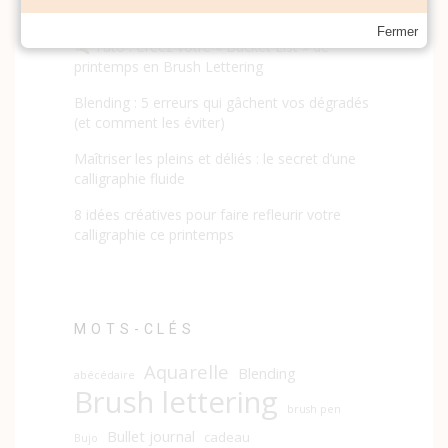
sublimer vos citations calligraphiées
Fermer
Tuto : Créez votre « Bucket List » de
printemps en Brush Lettering
Blending : 5 erreurs qui gâchent vos dégradés
(et comment les éviter)
Maîtriser les pleins et déliés : le secret d’une
calligraphie fluide
8 idées créatives pour faire refleurir votre
calligraphie ce printemps
MOTS-CLÉS
Aquarelle
Blending
abécédaire
Brush lettering
brush pen
Bullet journal
cadeau
Bujo