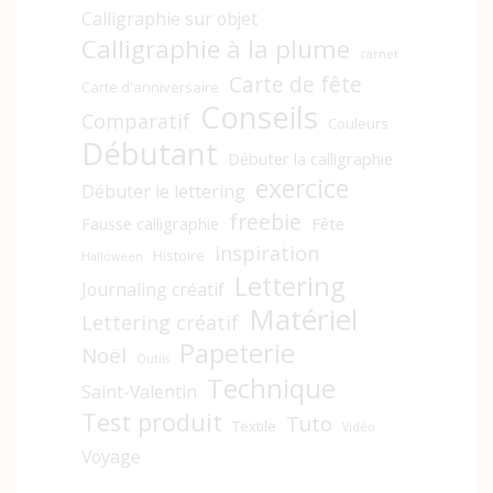
Calligraphie sur objet
Calligraphie à la plume
carnet
Carte de fête
Carte d'anniversaire
Conseils
Comparatif
Couleurs
Débutant
Débuter la calligraphie
exercice
Débuter le lettering
freebie
Fausse calligraphie
Fête
inspiration
Histoire
Halloween
Lettering
Journaling créatif
Matériel
Lettering créatif
Papeterie
Noël
Outils
Technique
Saint-Valentin
Test produit
Tuto
Textile
Vidéo
Voyage