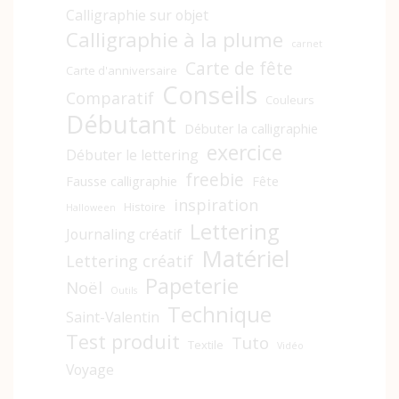
Calligraphie sur objet
Calligraphie à la plume
carnet
Carte de fête
Carte d'anniversaire
Conseils
Comparatif
Couleurs
Débutant
Débuter la calligraphie
exercice
Débuter le lettering
freebie
Fausse calligraphie
Fête
inspiration
Histoire
Halloween
Lettering
Journaling créatif
Matériel
Lettering créatif
Papeterie
Noël
Outils
Technique
Saint-Valentin
Test produit
Tuto
Textile
Vidéo
Voyage