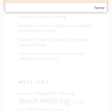
sublimer vos citations calligraphiées
Fermer
Tuto : Créez votre « Bucket List » de
printemps en Brush Lettering
Blending : 5 erreurs qui gâchent vos dégradés
(et comment les éviter)
Maîtriser les pleins et déliés : le secret d’une
calligraphie fluide
8 idées créatives pour faire refleurir votre
calligraphie ce printemps
MOTS-CLÉS
Aquarelle
Blending
abécédaire
Brush lettering
brush pen
Bullet journal
cadeau
Bujo