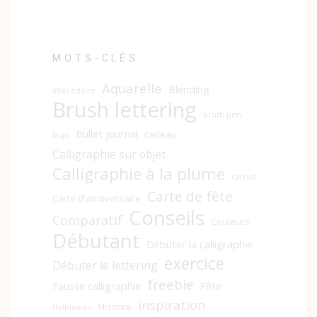
MOTS-CLÉS
Aquarelle
Blending
abécédaire
Brush lettering
brush pen
Bullet journal
cadeau
Bujo
Calligraphie sur objet
Calligraphie à la plume
carnet
Carte de fête
Carte d'anniversaire
Conseils
Comparatif
Couleurs
Débutant
Débuter la calligraphie
exercice
Débuter le lettering
freebie
Fausse calligraphie
Fête
inspiration
Histoire
Halloween