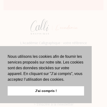
L'Académie Calligraphique : votre référence
pour apprendre la calligraphie et le brush
lettering en ligne. Cours complets pour tous
Nous utilisons les cookies afin de fournir les
les niveaux, tutoriels vidéo détaillés, astuces,
services proposés sur notre site. Les cookies
sont des données stockées sur votre
conseils et freebies.
appareil. En cliquant sur ”J’ai compris”, vous
acceptez l’utilisation des cookies.
> Le Studio Calligraphique
> À propos
J'ai compris !
> Contact
> S’inscrire à la newsletter