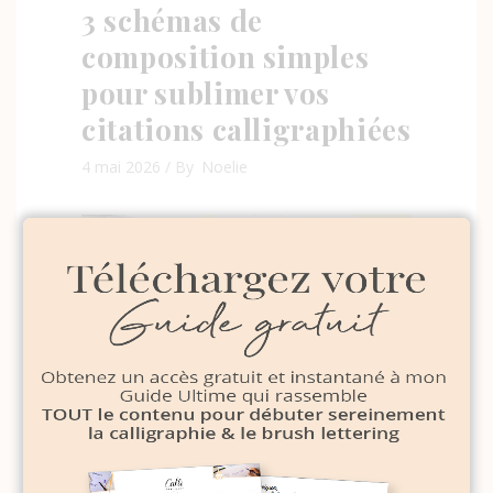
3 schémas de
composition simples
pour sublimer vos
citations calligraphiées
4 mai 2026
By
Noelie
Tuto : Créez votre
« Bucket List » de
printemps en Brush