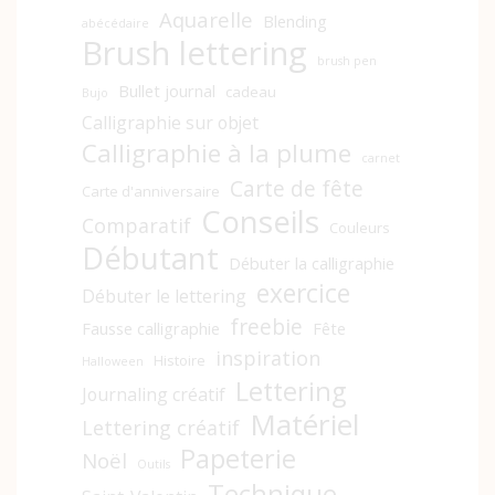
Aquarelle
Blending
abécédaire
Brush lettering
brush pen
Bullet journal
cadeau
Bujo
Calligraphie sur objet
Calligraphie à la plume
carnet
Carte de fête
Carte d'anniversaire
Conseils
Comparatif
Couleurs
Débutant
Débuter la calligraphie
exercice
Débuter le lettering
freebie
Fausse calligraphie
Fête
inspiration
Histoire
Halloween
Lettering
Journaling créatif
Matériel
Lettering créatif
Papeterie
Noël
Outils
Technique