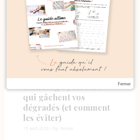
Lettering
21 avril 2026
By
Noelie
Blending : 5 erreurs
Fermer
qui gâchent vos
dégradés (et comment
les éviter)
15 avril 2026
By
Noelie