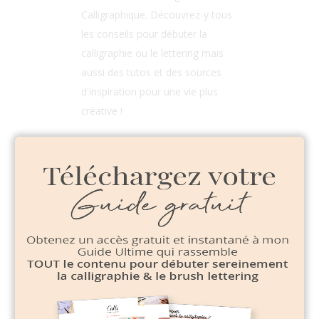
Calligraphique. Découvrez-y tous
les conseils pour débuter la
calligraphie ou le lettering mais
aussi des tutos et des sources
d'inspiration pour une vie plus
créative !
SUIVEZ-MOI
Search
for: