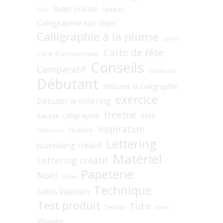
Bullet journal
cadeau
Bujo
Calligraphie sur objet
Calligraphie à la plume
carnet
Carte de fête
Carte d'anniversaire
Conseils
Comparatif
Couleurs
Débutant
Débuter la calligraphie
exercice
Débuter le lettering
freebie
Fausse calligraphie
Fête
inspiration
Histoire
Halloween
Lettering
Journaling créatif
Matériel
Lettering créatif
Papeterie
Noël
Outils
Technique
Saint-Valentin
Test produit
Tuto
Textile
Vidéo
Voyage