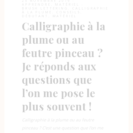
25 NOVEMBRE 2019
APPRENDRE
,
MATÉRIEL
BRUSH LETTERING
,
CALLIGRAPHIE
À LA PLUME
,
CONSEILS
,
DÉBUTANT
,
MATÉRIEL
Calligraphie à la
plume ou au
feutre pinceau ?
Je réponds aux
questions que
l’on me pose le
plus souvent !
Calligraphie à la plume ou au feutre
pinceau ? C’est une question que l’on me