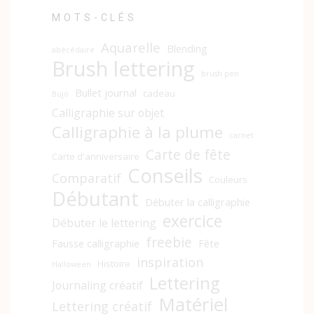
MOTS-CLÉS
Aquarelle
Blending
abécédaire
Brush lettering
brush pen
Bullet journal
cadeau
Bujo
Calligraphie sur objet
Calligraphie à la plume
carnet
Carte de fête
Carte d'anniversaire
Conseils
Comparatif
Couleurs
Débutant
Débuter la calligraphie
exercice
Débuter le lettering
freebie
Fausse calligraphie
Fête
inspiration
Histoire
Halloween
Lettering
Journaling créatif
Matériel
Lettering créatif