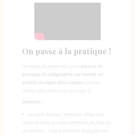
On passe à la pratique !
Un rapide et simple tuto pour
mettre en
pratique la calligraphie sur textile en
créant un objet déco unique
(et une
bonne idée cadeau qui plus est !)
:
Matériel :
un carré de tissu : pensez à utiliser une
chute de tissu, un vieux vêtement, un drap ou
un torchon… C’est le moment d’upcycler vos