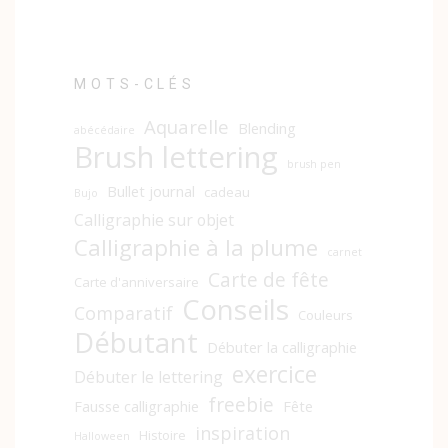
MOTS-CLÉS
Aquarelle
Blending
abécédaire
Brush lettering
brush pen
Bullet journal
cadeau
Bujo
Calligraphie sur objet
Calligraphie à la plume
carnet
Carte de fête
Carte d'anniversaire
Conseils
Comparatif
Couleurs
Débutant
Débuter la calligraphie
exercice
Débuter le lettering
freebie
Fausse calligraphie
Fête
inspiration
Histoire
Halloween