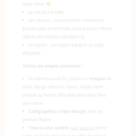
vieux tissus
un cercle à broder
des feutres : comme cette création ne
passera pas en machine, vous pouvez même
utiliser des feutres classiques (!)
en option : un crayon à papier ou stylo
effaçable
Suivez-les étapes suivantes :
Si votre tissu est fin, placez un
croquis
de
votre design dessous. Sinon, tracez votre
croquis au feutre effaçable pour vous faire
une trame.
Calligraphiez votre design
avec un
premier feutre
Tracez une ombre
(voir tuto ici)
d’une
autre couleur pour créer un effet graphique