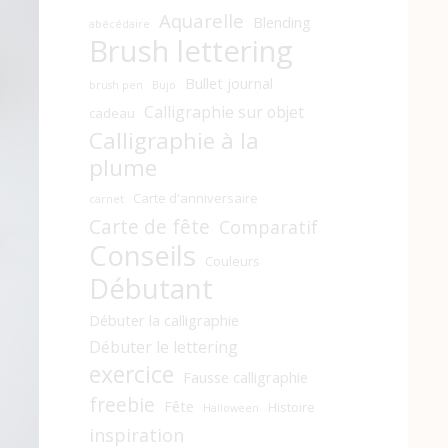
Aquarelle
Blending
abécédaire
Brush lettering
Bullet journal
brush pen
Bujo
Calligraphie sur objet
cadeau
Calligraphie à la
plume
Carte d'anniversaire
carnet
Carte de fête
Comparatif
Conseils
Couleurs
Débutant
Débuter la calligraphie
Débuter le lettering
exercice
Fausse calligraphie
freebie
Fête
Histoire
Halloween
inspiration