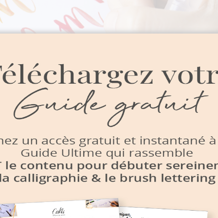
cre aquarelle
(type
Colorex
ou
Ecoline
) car j’adore leur couleurs viv
t, on obtient un résultat vraiment sympa !