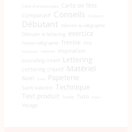
Carte de fête
Carte d'anniversaire
Conseils
Comparatif
Couleurs
Débutant
Débuter la calligraphie
exercice
Débuter le lettering
freebie
Fausse calligraphie
Fête
inspiration
Histoire
Halloween
Lettering
Journaling créatif
Matériel
Lettering créatif
Papeterie
Noël
Outils
Technique
Saint-Valentin
Test produit
Tuto
Textile
Vidéo
Voyage