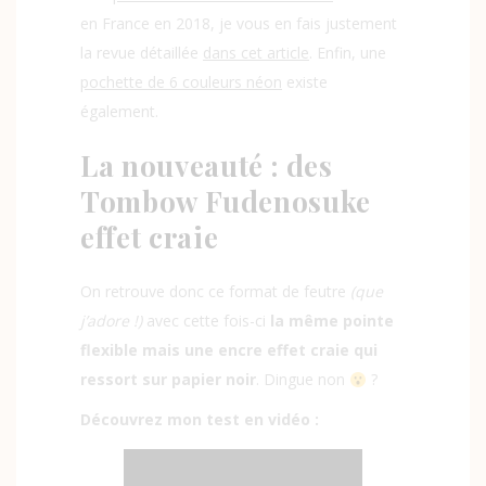
en France en 2018, je vous en fais justement
la revue détaillée
dans cet article
.
Enfin, une
pochette de 6 couleurs néon
existe
également.
La nouveauté : des
Tombow Fudenosuke
effet craie
On retrouve donc ce format de feutre
(que
j’adore !)
avec cette fois-ci
la même pointe
flexible mais une encre effet craie qui
ressort sur papier noir
. Dingue non
?
Découvrez mon test en vidéo :