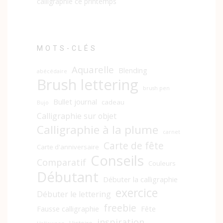
calligraphie ce printemps
MOTS-CLÉS
Aquarelle
Blending
abécédaire
Brush lettering
brush pen
Bullet journal
cadeau
Bujo
Calligraphie sur objet
Calligraphie à la plume
carnet
Carte de fête
Carte d'anniversaire
Conseils
Comparatif
Couleurs
Débutant
Débuter la calligraphie
exercice
Débuter le lettering
freebie
Fausse calligraphie
Fête
inspiration
Histoire