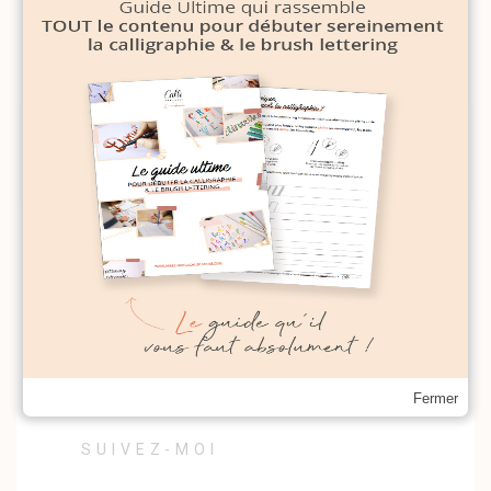
Bienvenue sur le blog du Studio
Calligraphique. Découvrez-y tous
les conseils pour débuter la
calligraphie ou le lettering mais
aussi des tutos et des sources
d'inspiration pour une vie plus
créative !
Fermer
SUIVEZ-MOI