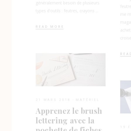
généralement besoin de plusieurs
feutr
types d'outils : feutres, crayons
me ma
magas
READ MORE
achet
crois
REA
21 MARS 2018
MATÉRIEL
Apprenez le brush
lettering avec la
pochette de fiches
19 