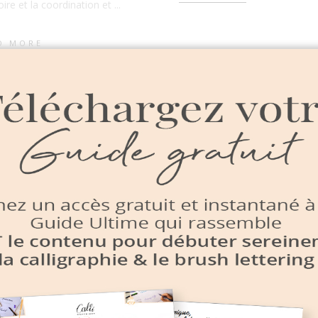
re et la coordination et
D MORE
26 JUILLET 2017
INSPIRATION
Se créer de bea
JUIN 2017
TUTOS
souvenirs avec
outez une
carnet de voya
uche dorée à vos
illustré
éations avec le