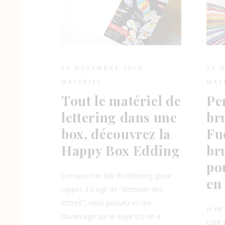
26 NOVEMBRE 2018
19 
MATÉRIEL
MAT
Tout le matériel de
Pe
lettering dans une
br
box, découvrez la
Fu
Happy Box Edding
br
po
Lorsque l'on fait du lettering (pour
en 
rappel, il s'agit de "dessiner des
lettres", vous pouvez en lire
Je ne
davantage sur le sujet ici) on a
côté 