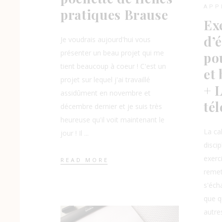
APP
pratiques Brause
Ex
d’
Je voudrais aujourd'hui vous
présenter un beau projet qui me
po
tient beaucoup à coeur ! C'est un
et 
projet sur lequel j'ai travaillé
+ 
assidûment en novembre et
té
décembre dernier et je suis très
heureuse qu'il voit maintenant le
La ca
jour ! Il
disci
exerc
READ MORE
remet
s'écha
que q
autre