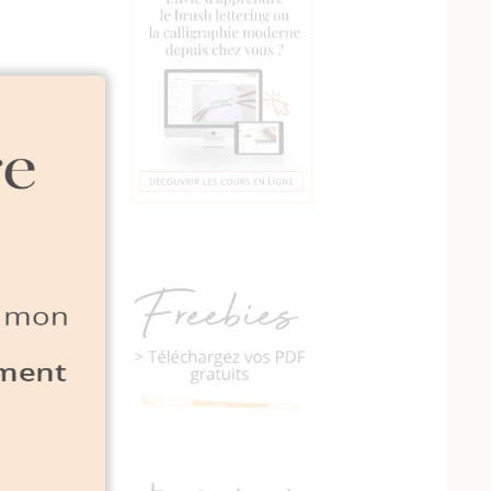
ux
 un
ge