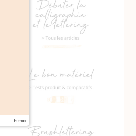
urs de
avec
es
nir un
ces
Fermer