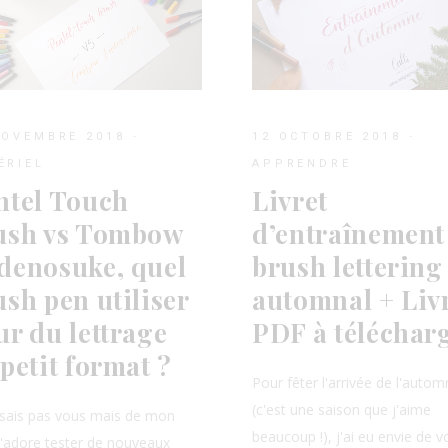
NOVEMBRE 2018
12 OCTOBRE 2018
ÉRIEL
APPRENDRE
ntel Touch
Livret
ush vs Tombow
d’entraînement
denosuke, quel
brush lettering
ush pen utiliser
automnal + Liv
ur du lettrage
PDF à téléchar
petit format ?
Pour fêter l'arrivée de l'auto
(c'est une saison que j'aime
 sais pas vous mais de mon
beaucoup !), j'ai eu envie de 
j'adore tester de nouveaux