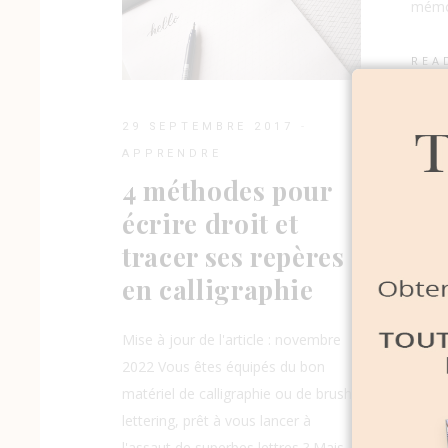
mémoi
REA
29 SEPTEMBRE 2017
APPRENDRE
4 méthodes pour
écrire droit et
tracer ses repères
en calligraphie
27 
Mise à jour de l'article : novembre
Aj
2022 Vous êtes équipés du bon
to
matériel de calligraphie ou de brush
cr
lettering, prêt à vous lancer à
l'assaut de superbes lettres ? Mais