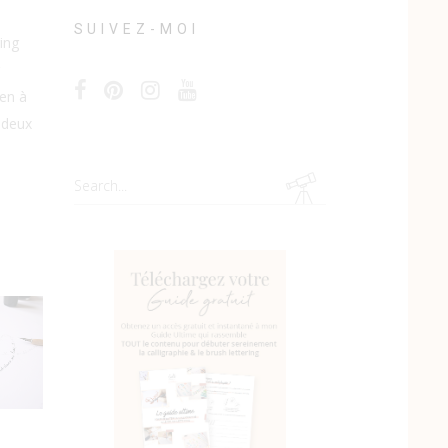
SUIVEZ-MOI
ing
en à
: deux
Search
for: