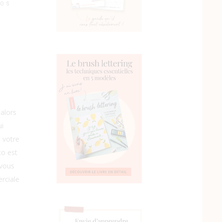
TOS
 alors
ui
 votre
to est
 vous
rciale