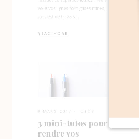
« 
em
voilà vos lignes font grises mines,
tout est de travers
C'est
READ MORE
comp
Insta
de pl
l'emb
du le
L'emb
une s
tamp
REA
9 MARS 2017
TUTOS
3 mini-tutos pour
rendre vos