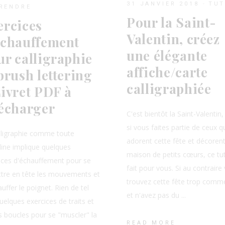
31 JANVIER 2018
TU
RENDRE
Pour la Saint-
ercices
Valentin, créez
échauffement
une élégante
ur calligraphie
affiche/carte
brush lettering
calligraphiée
Livret PDF à
lécharger
C'est bientôt la Saint-Valentin,
si vous faites partie de ceux q
lligraphie comme toute
adorent cette fête et décorent
pline implique quelques
maison de petits cœurs, ce tu
ices d'échauffement pour se
fait pour vous. Si au contraire
tre en tête les mouvements et
trouvez cette fête trop comme
uffer le poignet. Rien de tel
et n'avez pas du
uelques exercices de traits et
s boucles pour se "muscler" la
READ MORE