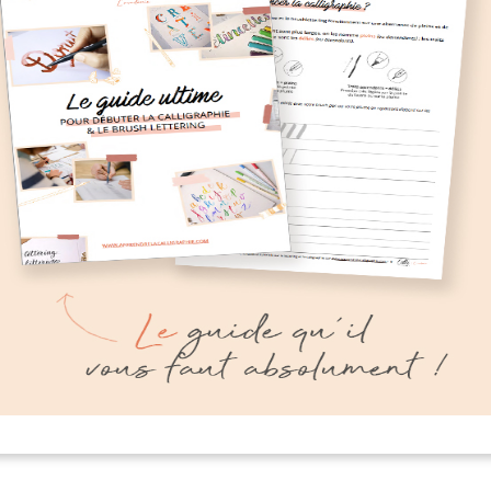
brush
Avant de prendre quelques jo
bossing »
vacances, je voulais partager 
vous un de mes petits plaisirs
 après avoir vu quelques vidéos
créatifs : les carnets de voyag
lètement "wahou" sur
illustrés ! J'ai toujours aimé te
gram que je me suis intéressée
journal de bord de mes vacan
us près à la technique de
pour noter les lieux visités,
ossing et plus particulièrement
ttering embossing !
READ MORE
ossing consiste à recouvrir
urface humidifiée (via un
on encreur
D MORE